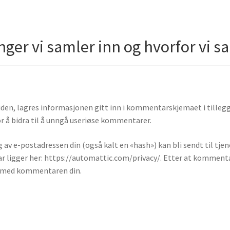
ger vi samler inn og hvorfor vi s
en, lagres informasjonen gitt inn i kommentarskjemaet i tillegg 
r å bidra til å unngå useriøse kommentarer.
v e-postadressen din (også kalt en «hash») kan bli sendt til tje
 ligger her: https://automattic.com/privacy/. Etter at kommentaren
se med kommentaren din.