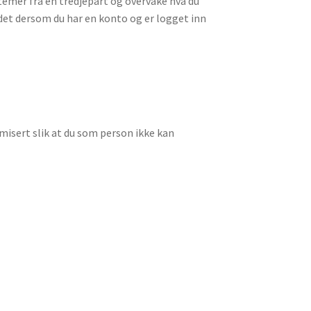
emer fra en tredjepart og overvåke hva du
det dersom du har en konto og er logget inn
misert slik at du som person ikke kan