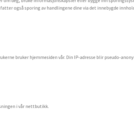
r om deg, bruke informasjonskapsler eller bygge inn sporingssyst
fatter også sporing av handlingene dine via det innebygde innhol
brukerne bruker hjemmesiden vår. Din IP-adresse blir pseudo-anony
ingen i vår nettbutikk.