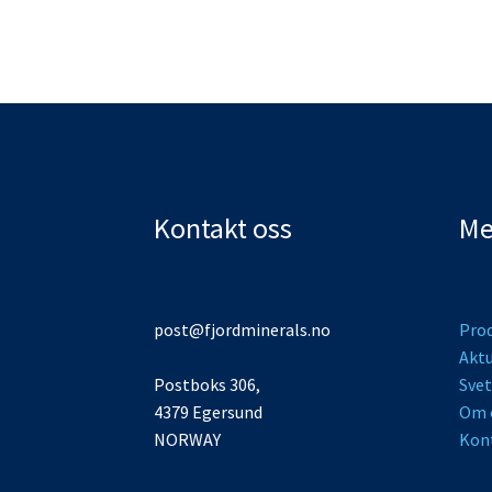
Kontakt oss
Me
post@fjordminerals.no
Pro
Aktu
Postboks 306,
Svet
4379 Egersund
Om 
NORWAY
Kon