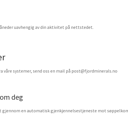
åneder uavhengig av din aktivitet på nettstedet.
er
fra våre systemer, send oss en mail på post@fjordminerals.no
r om deg
rt gjennom en automatisk gjenkjennelsestjeneste mot søppelko