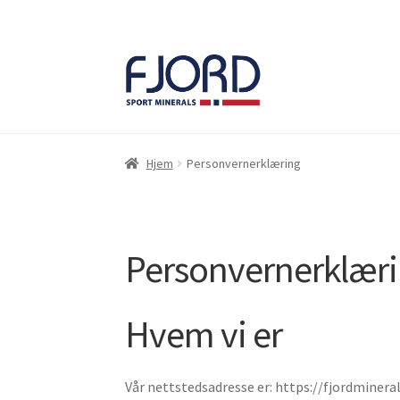
Hopp
Hopp
til
til
navigasjon
innhold
Hjem
Personvernerklæring
Personvernerklær
Hvem vi er
Vår nettstedsadresse er: https://fjordminera