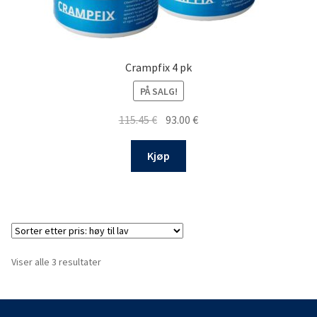
Crampfix 4 pk
PÅ SALG!
Opprinnelig
Nåværende
115.45
€
93.00
€
pris
pris
var:
er:
Kjøp
115.45 €.
93.00 €.
Sortet
Viser alle 3 resultater
etter
pris:
Høy