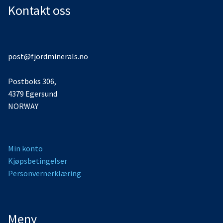
til
Kontakt oss
lav
post@fjordminerals.no
Postboks 306,
4379 Egersund
NORWAY
Min konto
Kjøpsbetingelser
Personvernerklæring
Meny