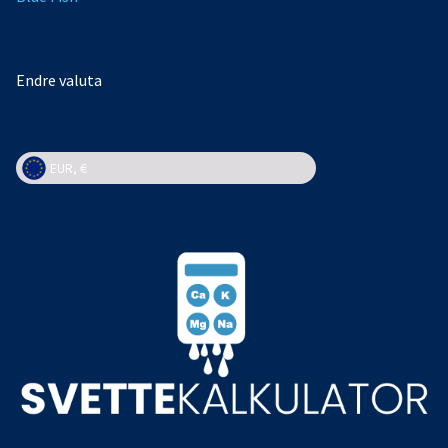
Endre valuta
EUR, €
EUR, €
NOK, kr