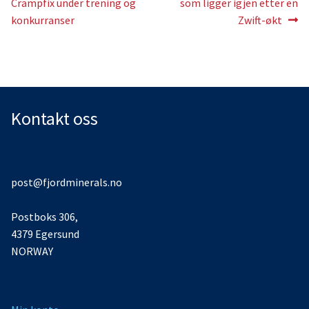
innlegg:
innlegg:
Crampfix under trening og
som ligger igjen etter en
konkurranser
Zwift-økt
Kontakt oss
post@fjordminerals.no
Postboks 306,
4379 Egersund
NORWAY