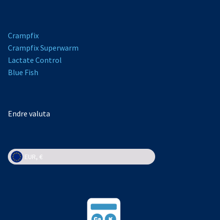
Crampfix
Crampfix Superwarm
L
actate Control
Bl
ue Fish
Endre valuta
EUR, €
EUR, €
NOK, kr