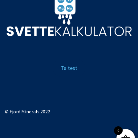
Ta test
© Fjord Minerals 2026
Storefront designed by
.
0