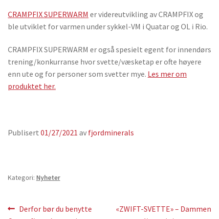
CRAMPFIX SUPERWARM
er videreutvikling av CRAMPFIX og
ble utviklet for varmen under sykkel-VM i Quatar og OL i Rio.
CRAMPFIX SUPERWARM er også spesielt egent for innendørs
trening/konkurranse hvor svette/væsketap er ofte høyere
enn ute og for personer som svetter mye.
Les mer om
produktet her.
Publisert
01/27/2021
av
fjordminerals
Kategori:
Nyheter
Innleggsnavigasjon
Forrige
Neste
Derfor bør du benytte
«ZWIFT-SVETTE» – Dammen